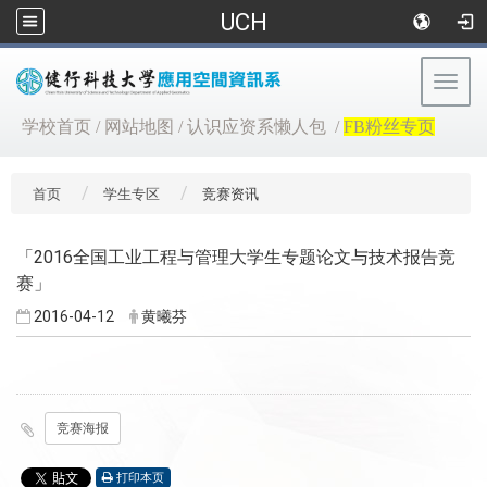
UCH
Togg
navig
:::
学校首页
/
网站地图
/
认识应资系懒人包
/
FB粉丝专页
首页
学生专区
竞赛资讯
「2016全国工业工程与管理大学生专题论文与技术报告竞
赛」
2016-04-12
黄曦芬
竞赛海报
打印本页