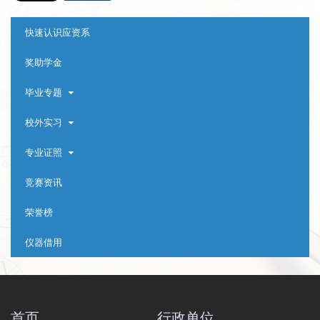
:::
快速认识应资系
奖助学金
毕业专题
校外实习
专业证照
竞赛资讯
荣誉榜
仪器借用
首页
行政单位