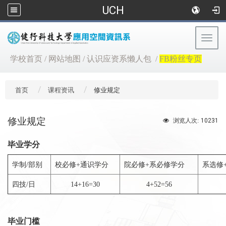
UCH
Togg
navig
:::
学校首页
/
网站地图
/
认识应资系懒人包
/
FB粉丝专页
首页
课程资讯
修业规定
修业规定
10231
浏览人次:
毕业学分
学制/部别
校必修+通识学分
院必修+系必修学分
系选修
四技/日
14+16=30
4+52=56
毕业门槛