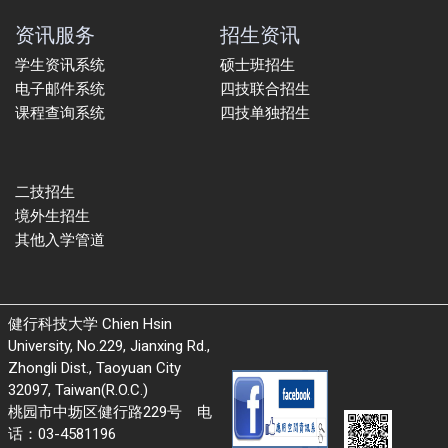
资讯服务
招生资讯
学生资讯系统
硕士班招生
电子邮件系统
四技联合招生
课程查询系统
四技单独招生
二技招生
境外生招生
其他入学管道
健行科技大学 Chien Hsin
University, No.229, Jianxing Rd.,
Zhongli Dist., Taoyuan City
32097, Taiwan(R.O.C.)
桃园市中坜区健行路229号 电
话：03-4581196