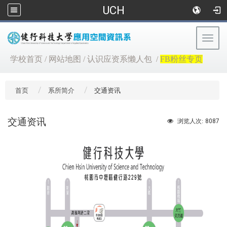
UCH
Togg
navig
:::
学校首页
/
网站地图
/
认识应资系懒人包
/
FB粉丝专页
首页
系所简介
交通资讯
交通资讯
8087
浏览人次: