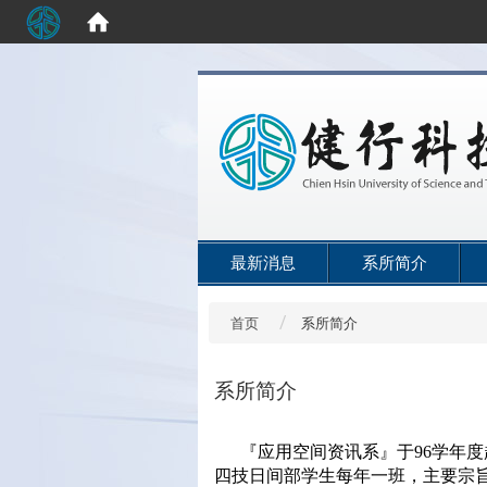
:::
最新消息
系所简介
首页
系所简介
系所简介
『应用空间资讯系』于
96
学年度
四技日间部学生每年一班，主要宗