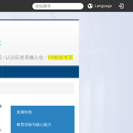
Language
图
/
认识应资系懒人包
/
FB粉丝专页
8
:::
发展特色
教育目标与核心能力
务