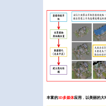
丰富的
3D
多媒体
应用
，
以美丽的大