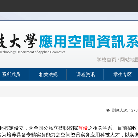
:::
学校首页
/
网站地
系所成员
相关法规
课程资讯
学生专区
1270
浏览人次:
起核定设立，为全国公私立技职校院
首设
之相关学系。
目前招收
旨为培养具备专精实务能力之空间资讯实务应用科技人才，以实