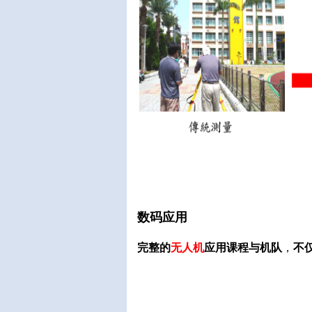
数码应用
完整的
无人
机
应用课程与机队
，
不