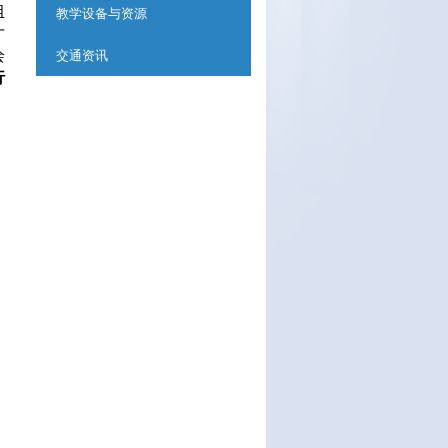
组
教学设备与资源
才
绘
交通资讯
行
」