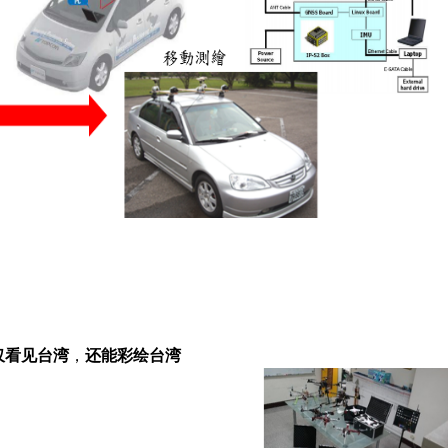
仅看见台湾
，
还能彩绘台湾