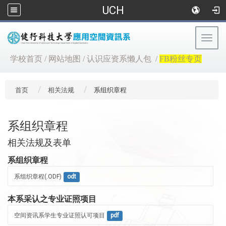
UCH
Togg
navig
:::
学校首页
/
网站地图
/
认识应资系懒人包
/
FB粉丝专页
首页
相关法规
系组织章程
系组织章程
相关法规及表单
系组织章程
系组织章程(.ODF)
odt
本系采认之专业证照项目
空间资讯系学生专业证照认可项目
pdf