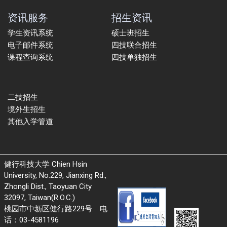
资讯服务
招生资讯
学生资讯系统
硕士班招生
电子邮件系统
四技联合招生
课程查询系统
四技单独招生
二技招生
境外生招生
其他入学管道
健行科技大学 Chien Hsin
University, No.229, Jianxing Rd.,
Zhongli Dist., Taoyuan City
32097, Taiwan(R.O.C.)
桃园市中坜区健行路229号 电
话：03-4581196