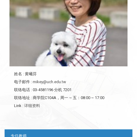
姓名
: 黄曦芬
电子邮件
:
mikey@uch.edu.tw
联络电话
: 03-4581196 分机 7201
联络地址
: 商学院C104A，周一 ~ 五：08:00 ~ 17:00
Link
:
详细资料
:::
专任教师