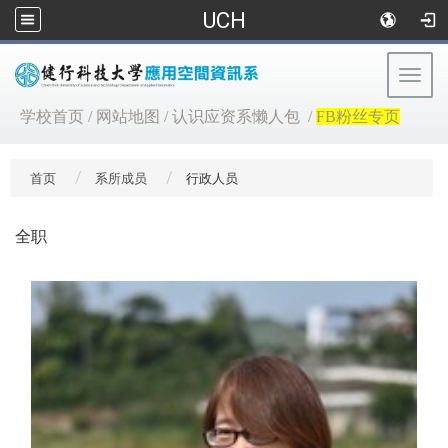
UCH
Togg
navig
:::
学校首页
/
网站地图
/
认识应资系懒人包
/
FB粉丝专页
首页
系所成员
行政人员
全职