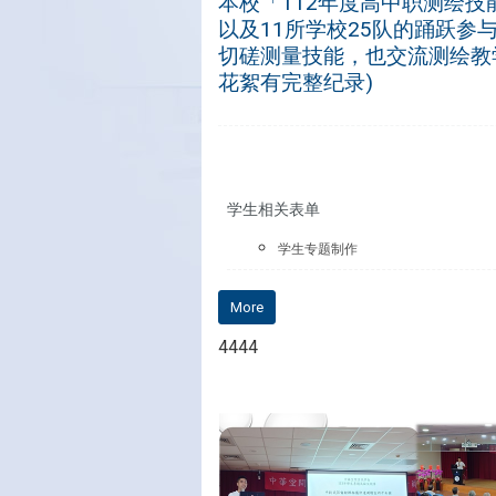
本校「112年度高中职测绘
以及11所学校25队的踊跃参
切磋测量技能，也交流测绘教
花絮有完整纪录)
学生相关表单
学生专题制作
More
4444