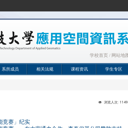
:::
学校首页
/
网站地
系所成员
相关法规
课程资讯
学生专区
1149
浏览人次:
能竞赛」纪实