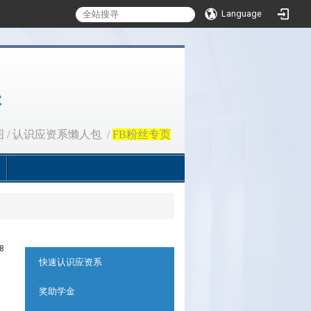
Language
图
/
认识应资系懒人包
/
FB粉丝专页
8
:::
快速认识应资系
奖助学金