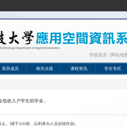
:::
学校首页
/
网站地
系所成员
相关法规
课程资讯
学生专区
基金低收入户学生助学金」
日止。
请于
前，以利承办人员后续作业
。
(
3/25
)