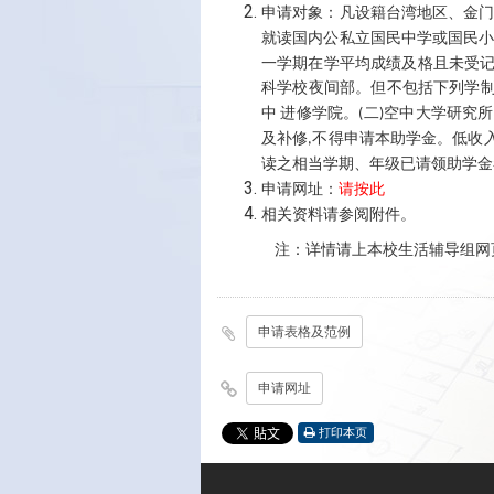
申请对象
：
凡设籍台湾地区、金
就读国内公私立国民中学或国民
一学期在学平均成绩及格且未受
科学校夜间部。但不包括下列学
中
进修学院。
二
空中大学研究所
(
)
及补修
不得申请本助学金。低收
,
读之相当学期、年级已请领助学金
申请网址：
请按此
相关资料请参阅附件。
注：
详情请上本校生活辅导组网
申请表格及范例
申请网址
打印本页