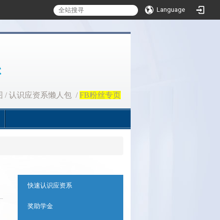
Language
图
/
认识应资系懒人包
/
FB粉丝专页
:::
快速认识应资系
奖助学金