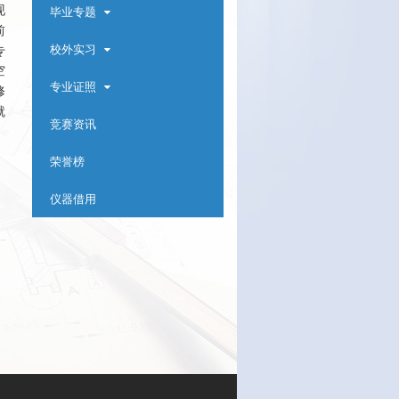
现
毕业专题
前
校外实习
专
空
专业证照
修
就
竞赛资讯
荣誉榜
仪器借用