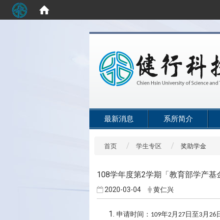
:::
最新消息
系所简介
首页
学生专区
奖助学金
108学年度第2学期「教育部学产
2020-03-04
黄仁兴
申请时间：
年
月
日至
月
109
2
27
3
26