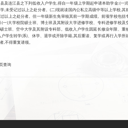
门县及连江县之下列低收入户学生
得自一年级上学期起申请本助学金
一
,
:(
)
小学
未受记过以上之处分者。
二
现就读国内公私立高级中等以上学校
其
,
(
)
,
记过以上之处分者。但一年级新生免审核其前一学期成绩。前项学校包括
制
一
大学校院硕士班、博士班及其附设大学进修学校、专科进修学校及
:(
)
硕士班、空中大学及其附设专科部。低收入户学生因延长修业年限、重
入户学生转学
系
、休学、退学或开除学籍
其后重读、复学或再行入学所
(
)
,
者
不得重复请领。
,
页查询