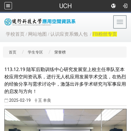
UCH
Togg
navig
:::
学校首页
/
网站地图
/
认识应资系懒人包
/
FB粉丝专页
首页
学生专区
荣誉榜
113.12.19 陆军后勤训练中心研究发展室上校主任率队至本
校应用空间资讯系，进行无人机应用发展学术交流，在热烈
的经验分享与需求讨论中，激荡出许多学术研究与军事应用
的启发与方向！
2025-02-19
王 丰良