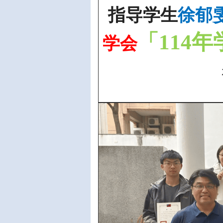
指导学生
徐郁
「
114
年
学会