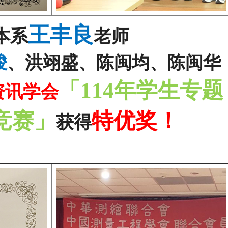
王丰良
本系
老师
骏
、洪翊盛、陈闽均、陈闽华
「
114
年学生专题
资讯学会
竞赛」
特优奖！
获得