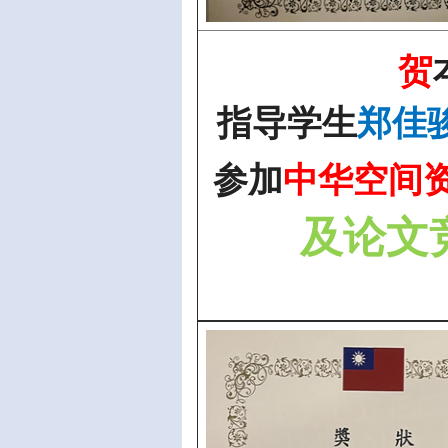
贺
指导学生
郑佳
参加
中华空间
及论文