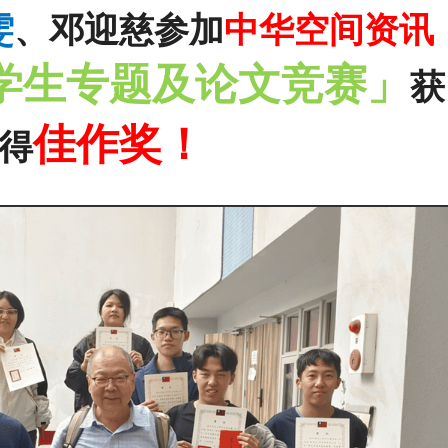
雯
、邓迎慈参加
中华空间资讯
学生专题及论文竞赛」
获
佳作奖！
得