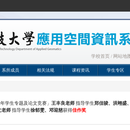
:::
学校首页
/
网站地
系所成员
相关法规
课程资讯
学生专区
4
年学生专题及论文竞赛」
王丰良老师
指导学生
郑佳骏、洪翊盛
文
老师
指导学生
徐郁雯、邓迎慈
获得
佳作奖