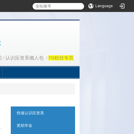
Language
图
/
认识应资系懒人包
/
FB粉丝专页
、
:::
快速认识应资系
奖助学金