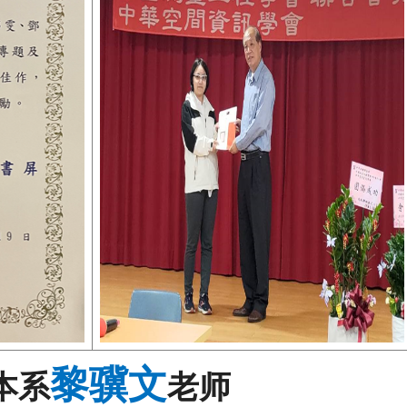
黎骥文
本系
老师