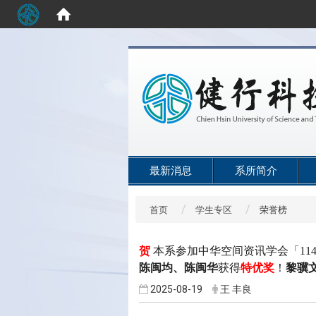
:::
最新消息
系所简介
首页
学生专区
荣誉榜
贺
本系
参加中华空间资讯学会「
11
陈闽均、陈闽华
获得
特优奖
！
黎骥
2025-08-19
王 丰良