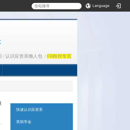
Language
图
/
认识应资系懒人包
/
FB粉丝专页
浪
:::
快速认识应资系
奖助学金