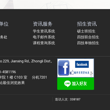
单位
资讯服务
招生资讯
学生资讯系统
硕士班招生
务处
电子邮件系统
四技联合招生
课程查询系统
四技单独招生
9, Jianxing Rd., Zhongli Dist.,
581196
 楼 C103 室 分机7201
本站最佳浏览效果
造访人次 : 338187