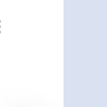
系
系
业