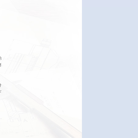
的
要
计
下
，