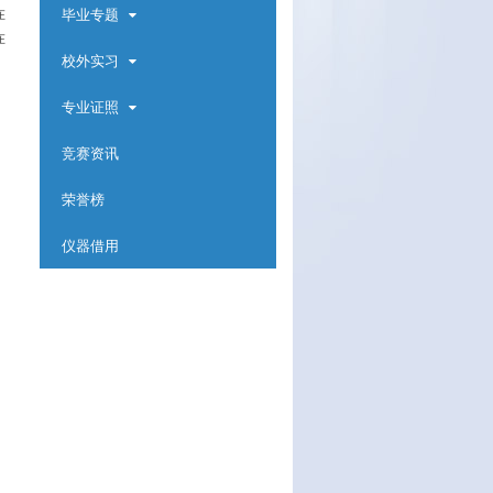
毕业专题
在
在
校外实习
专业证照
竞赛资讯
荣誉榜
仪器借用