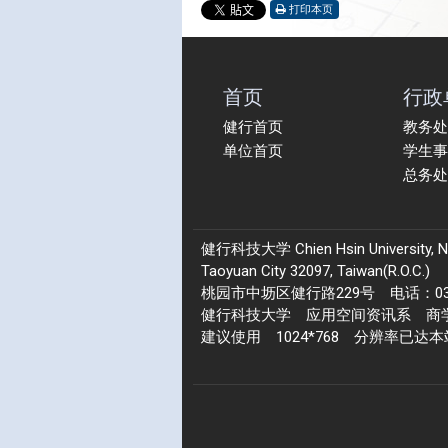
打印本页
首页
行政
健行首页
教务处
单位首页
学生事
总务处
健行科技大学 Chien Hsin University, No.22
Taoyuan City 32097, Taiwan(R.O.C.)
桃园市中坜区健行路229号 电话：03-4
健行科技大学 应用空间资讯系 商学院 1
建议使用 1024*768 分辨率已达