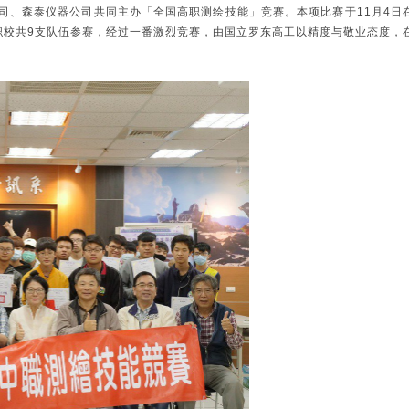
司、森泰仪器公司共同主办「全国高职测绘技能」竞赛。本项比赛于11月4日
职校共9支队伍参赛，经过一番激烈竞赛，由国立罗东高工以精度与敬业态度，