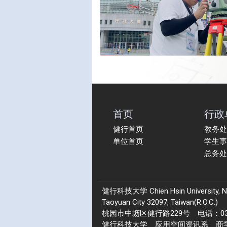
首页
行政
健行首页
教务处
单位首页
学生事
总务处
健行科技大学 Chien Hsin University, No.22
Taoyuan City 32097, Taiwan(R.O.C.)
桃园市中坜区健行路229号 电话：03-4
健行科技大学 应用空间资讯系 商学院 1