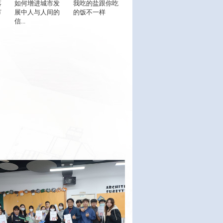
落
如何增进城市发
我吃的盐跟你吃
节
展中人与人间的
的饭不一样
信...