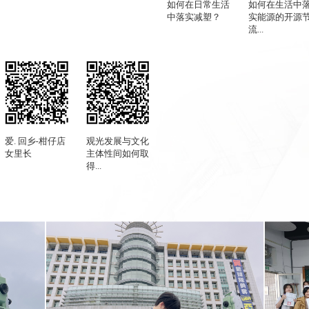
如何在日常生活
如何在生活中
中落实减塑？
实能源的开源
流...
爱. 回乡-柑仔店
观光发展与文化
女里长
主体性间如何取
得...