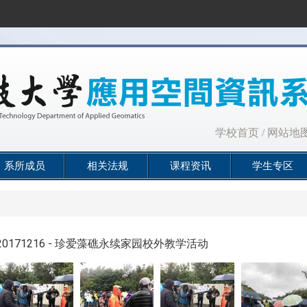
:::
学校首页
/
网站地
系所成员
相关法规
课程资讯
学生专区
20171216 - 珍爱藻礁永续家园校外教学活动