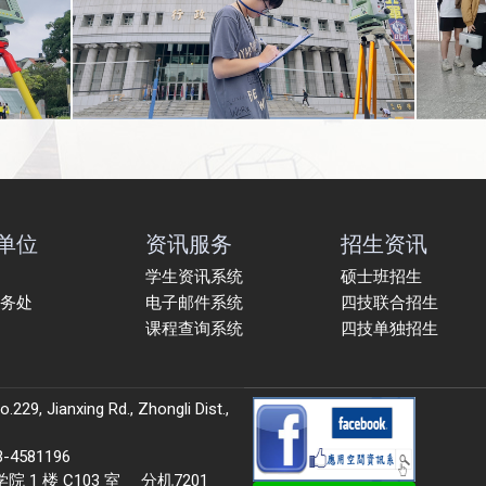
单位
资讯服务
招生资讯
学生资讯系统
硕士班招生
务处
电子邮件系统
四技联合招生
课程查询系统
四技单独招生
9, Jianxing Rd., Zhongli Dist.,
581196
 楼 C103 室 分机7201