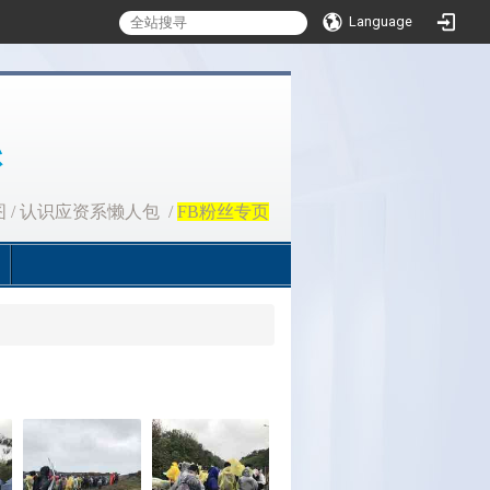
Language
图
/
认识应资系懒人包
/
FB粉丝专页