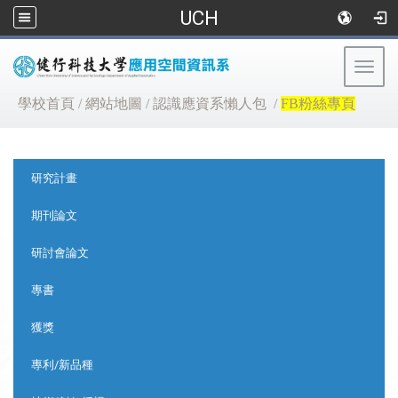
UCH
Togg
navig
:::
學校首頁
/
網站地圖
/
認識應資系懶人包
/
FB粉絲專頁
:::
研究計畫
期刊論文
研討會論文
專書
獲獎
專利/新品種