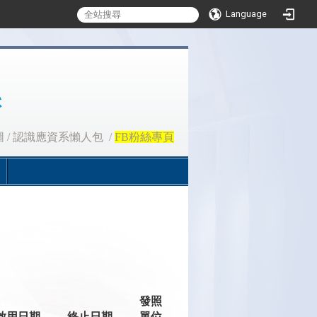
Language
圖
/
認識應資系懶人包
/
FB粉絲專頁
發照
啟用日期
終止日期
單位