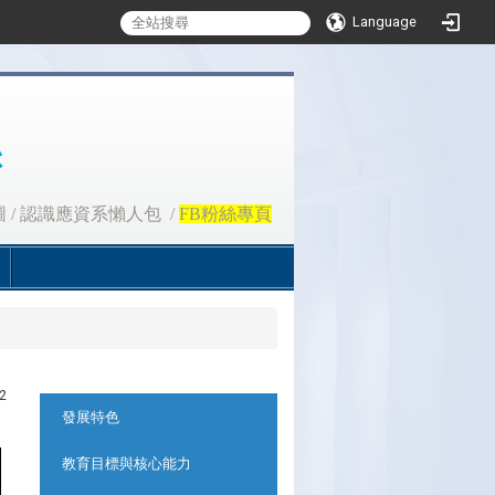
Language
圖
/
認識應資系懶人包
/
FB粉絲專頁
2
:::
發展特色
教育目標與核心能力