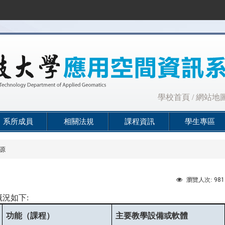
:::
學校首頁
/
網站地
系所成員
相關法規
課程資訊
學生專區
源
981
瀏覽人次:
況如下:
功能（課程）
主要教學設備或軟體