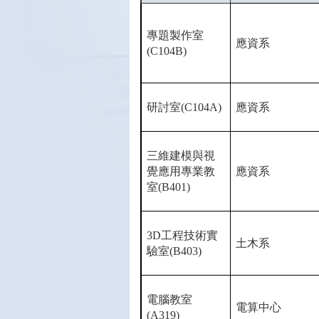
專題製作室
應資系
(C104B)
研討室
(C104A)
應資系
三維建模與視
覺應用專業教
應資系
室
(B401)
3D
工程技術實
土木系
驗室
(B403)
電腦教室
電算中心
(A319)