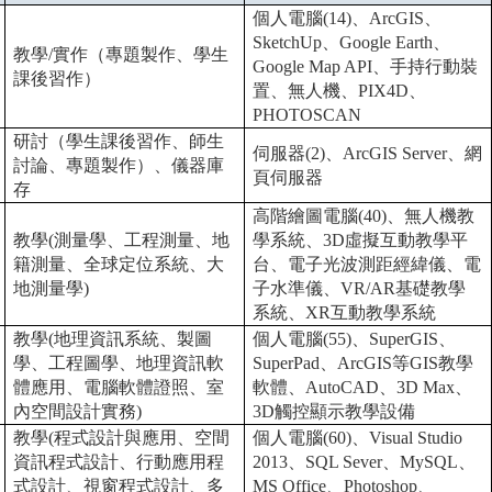
個人電腦
(14)
、
ArcGIS
、
SketchUp
、
Google Earth
、
教學
/
實作（專題製作、學生
Google Map API
、手持行動裝
課後習作）
置、無人機、
PIX4D
、
PHOTOSCAN
研討（學生課後習作、師生
伺服器
(2)
、
ArcGIS Server
、網
討論、專題製作）、儀器庫
頁伺服器
存
高階繪圖電腦
(40)
、無人機教
教學
(
測量學、工程測量、地
學系統、
3D
虛擬互動教學平
籍測量、全球定位系統、大
台、電子光波測距經緯儀、電
地測量學
)
子水準儀、
VR/AR
基礎教學
系統、
XR
互動教學系統
教學
(
地理資訊系統、製圖
個人電腦
(55)
、
SuperGIS
、
學、工程圖學、地理資訊軟
SuperPad
、
ArcGIS
等
GIS
教學
體應用、電腦軟體證照、室
軟體、
AutoCAD
、
3D Max
、
內空間設計實務
)
3D
觸控顯示教學設備
教學
(
程式設計與應用、空間
個人電腦
(60)
、
Visual Studio
資訊程式設計、行動應用程
2013
、
SQL Sever
、
MySQL
、
式設計、視窗程式設計、多
MS Office
、
Photoshop
、