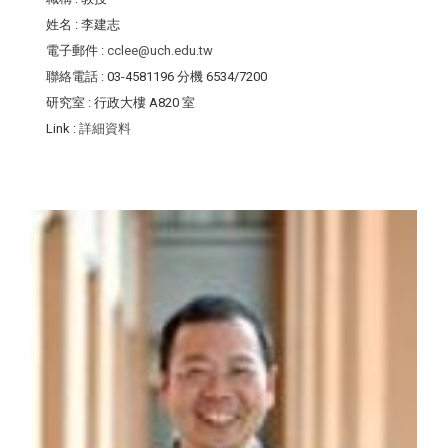
姓名
: 李建志
電子郵件
:
cclee@uch.edu.tw
聯絡電話
: 03-4581196 分機 6534/7200
研究室
: 行政大樓 A820 室
Link
:
詳細資料