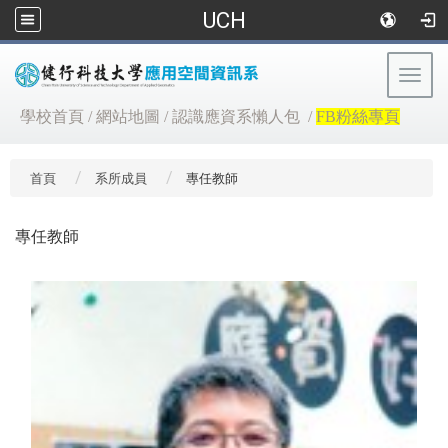
UCH
Togg
navig
:::
學校首頁
/
網站地圖
/
認識應資系懶人包
/
FB粉絲專頁
首頁
系所成員
專任教師
專任教師