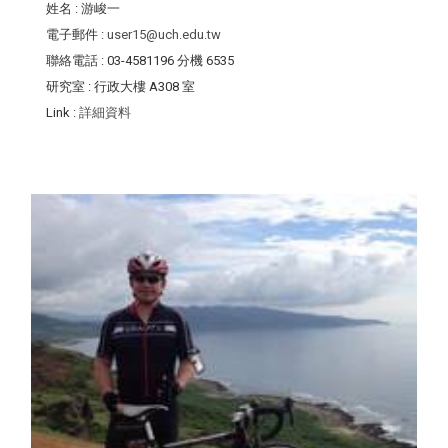
姓名
: 游峻一
電子郵件
:
user15@uch.edu.tw
聯絡電話
: 03-4581196 分機 6535
研究室
: 行政大樓 A308 室
Link
:
詳細資料