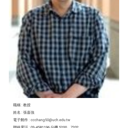
職稱
: 教授
姓名
: 張嘉強
電子郵件
:
ccchang50@uch.edu.tw
聯絡電話
: 03-4581196 分機 5200、7202