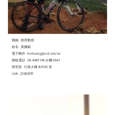
職稱
: 助理教授
姓名
: 黃國銘
電子郵件
:
kmhuang@uch.edu.tw
聯絡電話
: 03-4581196 分機 6541
研究室
: 行政大樓 A910C 室
Link
:
詳細資料