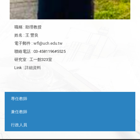
職稱
: 助理教授
姓名
: 王 豐良
電子郵件
:
wfl@uch.edu.tw
聯絡電話
: 03-4581196#5525
研究室
: 工一館323室
Link
:
詳細資料
:::
專任教師
兼任教師
行政人員