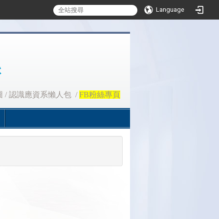
Language
圖
/
認識應資系懶人包
/
FB粉絲專頁