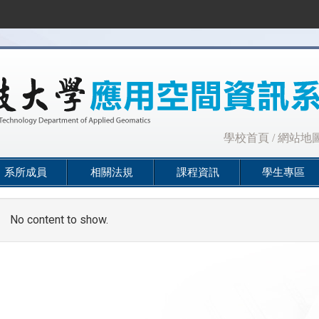
:::
學校首頁
/
網站地
系所成員
相關法規
課程資訊
學生專區
No content to show.