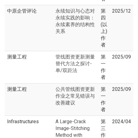
中原企管评论
永续知识与心态对
第
2025/12
永续实践的影响：
四
永续素养的结构性
(以
关系
上)
作
者
测量工程
管线图资更新测量
第
2025/09
替代方法之探讨-
一
单/双距法
作
者
测量工程
公共管线图资更新
第
2025/09
作业之常见错误与
一
改善建议
作
者
Infrastructures
A Large-Crack
第
2024/04
Image-Stitching
三
Method with
作