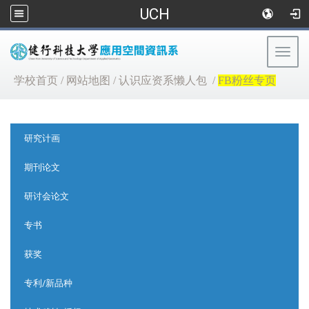
UCH
Togg
navig
:::
学校首页
/
网站地图
/
认识应资系懒人包
/
FB粉丝专页
:::
研究计画
期刊论文
研讨会论文
专书
获奖
专利/新品种