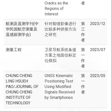
Cracks as the
者
Regions of
Interest
航测及遥测学刊(中
针对裂缝影像进行
第
2023/12
华民国航空测量及
比较多种拼接方法
三
遥感探测学会)
之研究
作
者
测量工程
卫星导航系统备援
第
2023/07
方案之地面信标定
一
位模拟
作
者
CHUNG CHENG
GNSS Kinematic
第
2023/05
LING HSUEH
Positioning Test
一
PAO/JOURNAL OF
Using Modified
作
CHUNG CHENG
Signals Received
者
INSTITUTE OF
by Smartphones
TECHNOLOGY