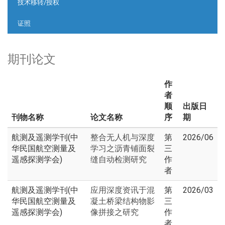
技术移转/授权
证照
期刊论文
作
者
顺
出版日
刊物名称
论文名称
序
期
航测及遥测学刊(中
整合无人机与深度
第
2026/06
华民国航空测量及
学习之沥青铺面裂
三
遥感探测学会)
缝自动检测研究
作
者
航测及遥测学刊(中
应用深度资讯于混
第
2026/03
华民国航空测量及
凝土桥梁结构物影
三
遥感探测学会)
像拼接之研究
作
者