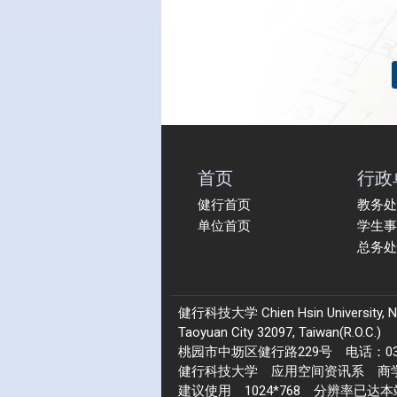
首页
行政
健行首页
教务处
单位首页
学生事
总务处
健行科技大学 Chien Hsin University, No.22
Taoyuan City 32097, Taiwan(R.O.C.)
桃园市中坜区健行路229号 电话：03-4
健行科技大学 应用空间资讯系 商学院 1
建议使用 1024*768 分辨率已达