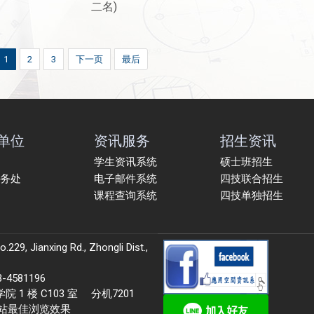
二名)
1
2
3
下一页
最后
单位
资讯服务
招生资讯
学生资讯系统
硕士班招生
务处
电子邮件系统
四技联合招生
课程查询系统
四技单独招生
9, Jianxing Rd., Zhongli Dist.,
581196
 楼 C103 室 分机7201
本站最佳浏览效果