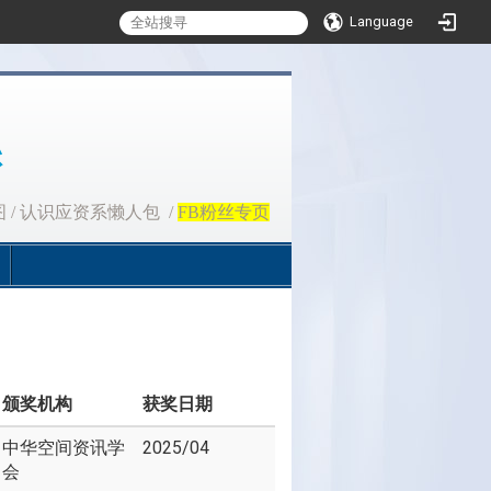
Language
图
/
认识应资系懒人包
/
FB粉丝专页
颁奖机构
获奖日期
中华空间资讯学
2025/04
会