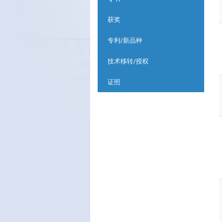
获奖
专利/新品种
技术移转/授权
证照