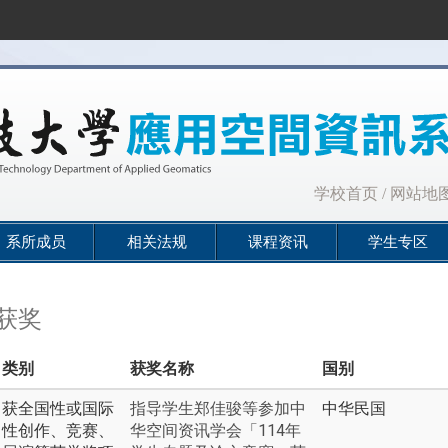
:::
学校首页
/
网站地
系所成员
相关法规
课程资讯
学生专区
获奖
类别
获奖名称
国别
获全国性或国际
指导学生郑佳骏等参加中
中华民国
性创作、竞赛、
华空间资讯学会「114年