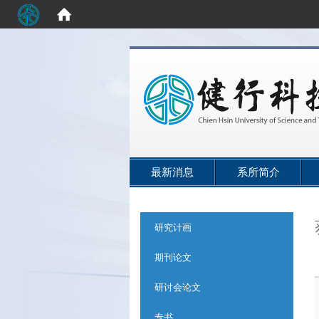
:::
最新消息
系所简介
:::
研究计画
期刊论文
研讨会论文
专书