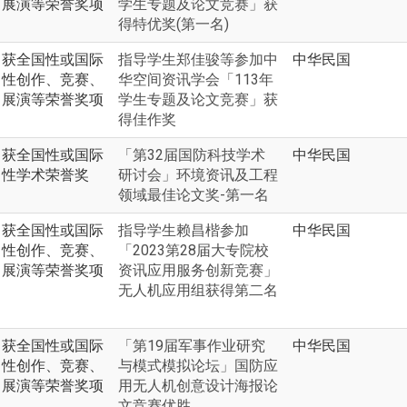
展演等荣誉奖项
学生专题及论文竞赛」获
得特优奖(第一名)
获全国性或国际
指导学生郑佳骏等参加中
中华民国
性创作、竞赛、
华空间资讯学会「113年
展演等荣誉奖项
学生专题及论文竞赛」获
得佳作奖
获全国性或国际
「第32届国防科技学术
中华民国
性学术荣誉奖
研讨会」环境资讯及工程
领域最佳论文奖-第一名
获全国性或国际
指导学生赖昌楷参加
中华民国
性创作、竞赛、
「2023第28届大专院校
展演等荣誉奖项
资讯应用服务创新竞赛」
无人机应用组获得第二名
获全国性或国际
「第19届军事作业研究
中华民国
性创作、竞赛、
与模式模拟论坛」国防应
展演等荣誉奖项
用无人机创意设计海报论
文竞赛优胜