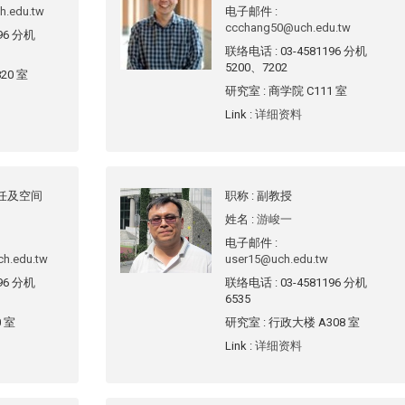
h.edu.tw
电子邮件
:
ccchang50@uch.edu.tw
196 分机
联络电话
: 03-4581196 分机
5200、7202
20 室
研究室
: 商学院 C111 室
Link
:
详细资料
主任及空间
职称
: 副教授
姓名
:
游峻一
电子邮件
:
h.edu.tw
user15@uch.edu.tw
196 分机
联络电话
: 03-4581196 分机
6535
0 室
研究室
: 行政大楼 A308 室
Link
:
详细资料