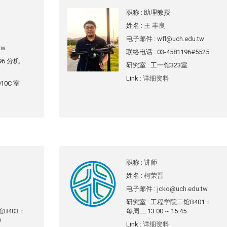
职称
: 助理教授
姓名
:
王 丰良
电子邮件
:
wfl@uch.edu.tw
tw
联络电话
: 03-4581196#5525
196 分机
研究室
: 工一馆323室
Link
:
详细资料
10C 室
职称
: 讲师
姓名
:
柯荣晋
电子邮件
:
jcko@uch.edu.tw
研究室
: 工程学院二馆B401：
馆B403：
每周二 13:00 ~ 15:45
0
Link
:
详细资料