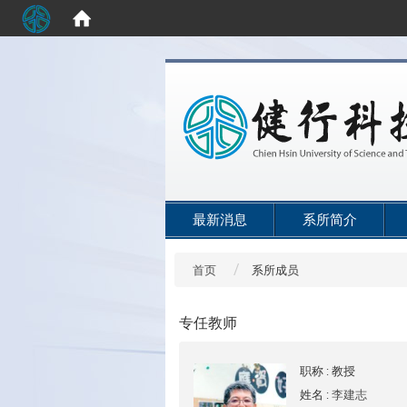
:::
最新消息
系所简介
首页
系所成员
专任教师
职称
: 教授
姓名
:
李建志