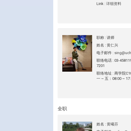
Link
:
详细资料
职称
: 讲师
姓名
:
黄仁兴
电子邮件
:
sing@uch
联络电话
: 03-4581
7201
联络地址
: 商学院C
一 ~ 五：08:00 ~ 17:
全职
姓名
:
黄曦芬