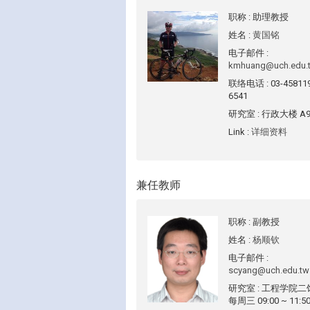
职称
: 助理教授
姓名
:
黄国铭
电子邮件
:
kmhuang@uch.edu.
联络电话
: 03-4581
6541
研究室
: 行政大楼 A9
Link
:
详细资料
兼任教师
职称
: 副教授
姓名
:
杨顺钦
电子邮件
:
scyang@uch.edu.tw
研究室
: 工程学院二
每周三 09:00 ~ 11:5