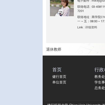
电子邮件
:
mikey@uc
联络电话
: 03-4581
7201
联络地址
: 商学院C
一 ~ 五：08:00 ~ 17:
Link
:
详细资料
退休教师
首页
行政
健行首页
教务处
单位首页
学生事
总务处