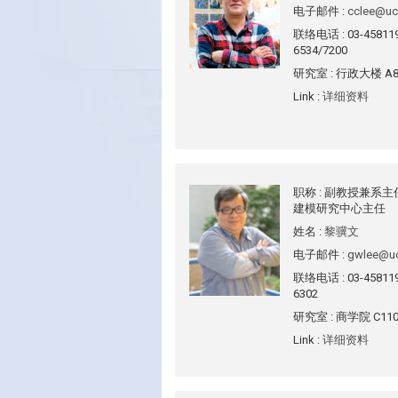
电子邮件
:
cclee@uc
联络电话
: 03-4581
6534/7200
研究室
: 行政大楼 A8
Link
:
详细资料
职称
: 副教授兼系
建模研究中心主任
姓名
:
黎骥文
电子邮件
:
gwlee@uc
联络电话
: 03-4581
6302
研究室
: 商学院 C11
Link
:
详细资料