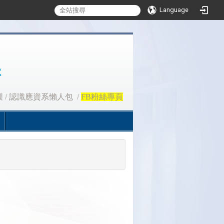
Language
圖
/
認識應資系懶人包
/
FB粉絲專頁