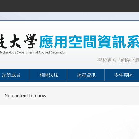
:::
學校首頁
/
網站地
系所成員
相關法規
課程資訊
學生專區
No content to show.