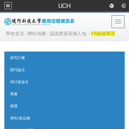
UCH
Togg
navig
:::
學校首頁
/
網站地圖
/
認識應資系懶人包
/
FB粉絲專頁
:::
研究計畫
期刊論文
研討會論文
專書
獲獎
專利/新品種