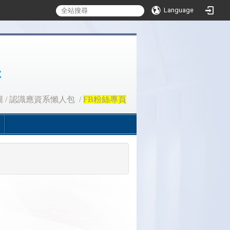
Language
圖
/
認識應資系懶人包
/
FB粉絲專頁