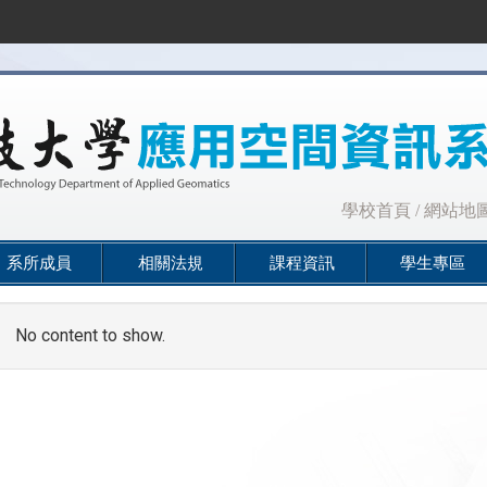
:::
學校首頁
/
網站地
系所成員
相關法規
課程資訊
學生專區
No content to show.