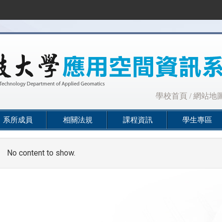
:::
學校首頁
/
網站地
系所成員
相關法規
課程資訊
學生專區
No content to show.