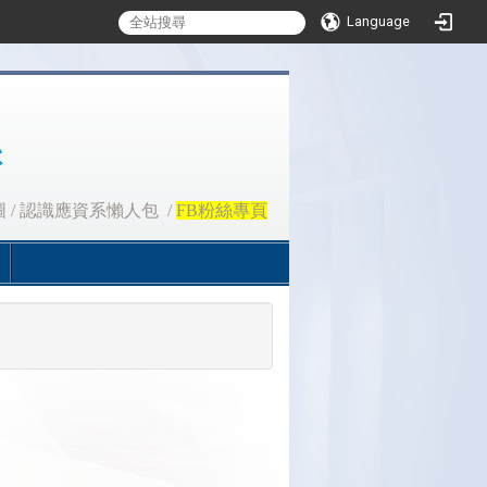
Language
圖
/
認識應資系懶人包
/
FB粉絲專頁