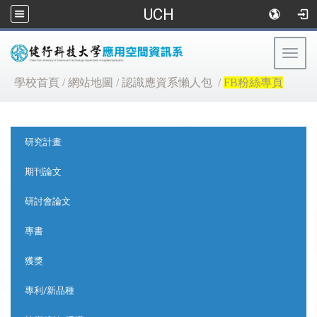
UCH
Togg
navig
:::
學校首頁
/
網站地圖
/
認識應資系懶人包
/
FB粉絲專頁
:::
研究計畫
期刊論文
研討會論文
專書
獲獎
專利/新品種