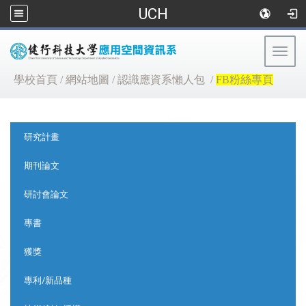
UCH
Togg
navig
:::
學校首頁
/
網站地圖
/
認識應資系懶人包
/
FB粉絲專頁
:::
研究計畫
期刊論文
研討會論文
專書
獲獎
專利/新品種