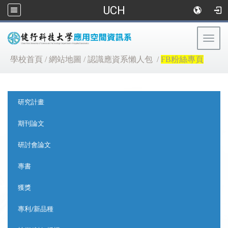
UCH
Togg
navig
:::
學校首頁
/
網站地圖
/
認識應資系懶人包
/
FB粉絲專頁
:::
研究計畫
期刊論文
研討會論文
專書
獲獎
專利/新品種