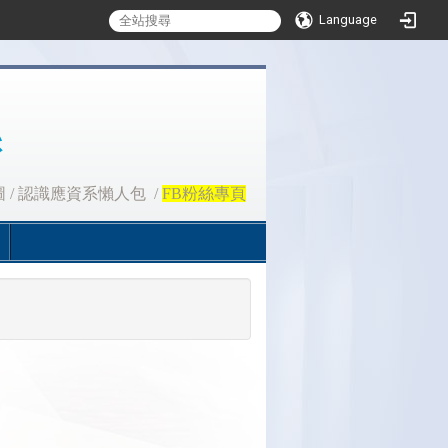
Language
圖
/
認識應資系懶人包
/
FB粉絲專頁