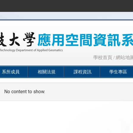
:::
學校首頁
/
網站地
系所成員
相關法規
課程資訊
學生專區
No content to show.