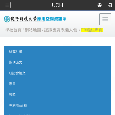
UCH
Togg
navig
:::
學校首頁
/
網站地圖
/
認識應資系懶人包
/
FB粉絲專頁
:::
研究計畫
期刊論文
研討會論文
專書
獲獎
專利/新品種