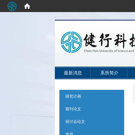
:::
最新消息
系所简介
:::
研究计画
期刊论文
研讨会论文
专书