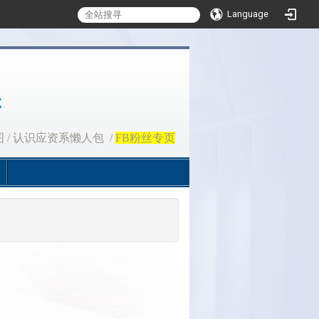
Language
图
/
认识应资系懒人包
/
FB粉丝专页