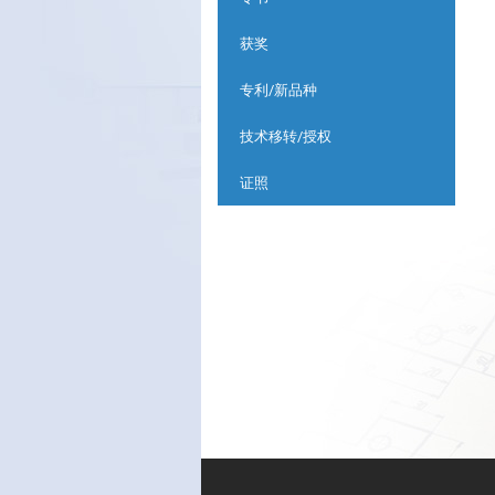
获奖
专利/新品种
技术移转/授权
证照