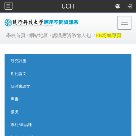
UCH
Togg
navig
:::
學校首頁
/
網站地圖
/
認識應資系懶人包
/
FB粉絲專頁
:::
研究計畫
期刊論文
研討會論文
專書
獲獎
專利/新品種