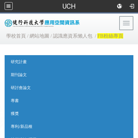
UCH
Togg
navig
:::
學校首頁
/
網站地圖
/
認識應資系懶人包
/
FB粉絲專頁
:::
研究計畫
期刊論文
研討會論文
專書
獲獎
專利/新品種