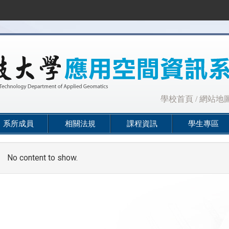
:::
學校首頁
/
網站地
系所成員
相關法規
課程資訊
學生專區
No content to show.