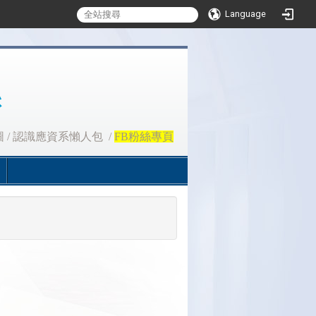
Language
圖
/
認識應資系懶人包
/
FB粉絲專頁