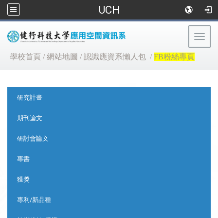
UCH
Togg
navig
:::
學校首頁
/
網站地圖
/
認識應資系懶人包
/
FB粉絲專頁
:::
研究計畫
期刊論文
研討會論文
專書
獲獎
專利/新品種