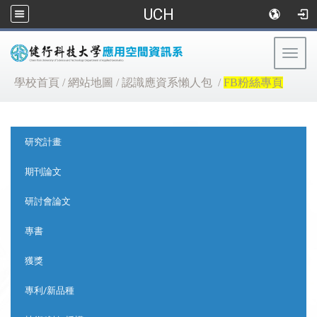
UCH
Togg
navig
:::
學校首頁
/
網站地圖
/
認識應資系懶人包
/
FB粉絲專頁
:::
研究計畫
期刊論文
研討會論文
專書
獲獎
專利/新品種