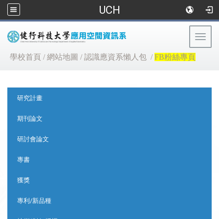
UCH
Togg
navig
:::
學校首頁
/
網站地圖
/
認識應資系懶人包
/
FB粉絲專頁
:::
研究計畫
期刊論文
研討會論文
專書
獲獎
專利/新品種