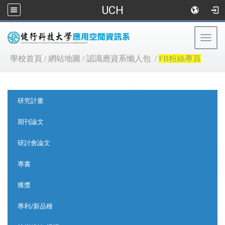
UCH
Togg
navig
:::
學校首頁
/
網站地圖
/
認識應資系懶人包
/
FB粉絲專頁
:::
研究計畫
期刊論文
研討會論文
專書
獲獎
專利/新品種