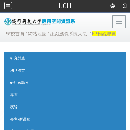
UCH
Togg
navig
:::
學校首頁
/
網站地圖
/
認識應資系懶人包
/
FB粉絲專頁
:::
研究計畫
期刊論文
研討會論文
專書
獲獎
專利/新品種