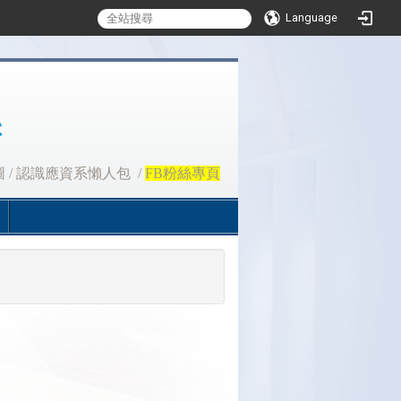
Language
圖
/
認識應資系懶人包
/
FB粉絲專頁