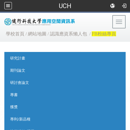
UCH
Togg
navig
:::
學校首頁
/
網站地圖
/
認識應資系懶人包
/
FB粉絲專頁
:::
研究計畫
期刊論文
研討會論文
專書
獲獎
專利/新品種