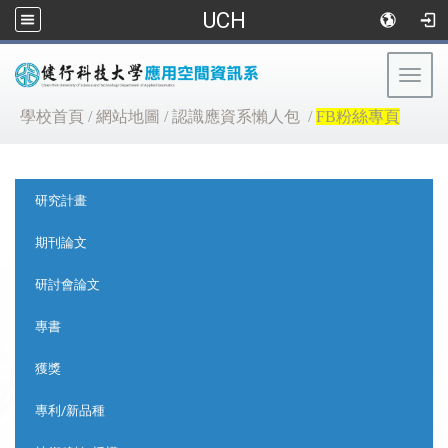
UCH
Togg
navig
:::
學校首頁
/
網站地圖
/
認識應資系懶人包
/
FB粉絲專頁
:::
研究計畫
期刊論文
研討會論文
專書
獲獎
專利/新品種