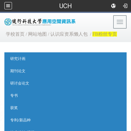
UCH
Togg
navig
:::
学校首页
/
网站地图
/
认识应资系懒人包
/
FB粉丝专页
:::
研究计画
期刊论文
研讨会论文
专书
获奖
专利/新品种