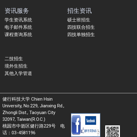
资讯服务
招生资讯
学生资讯系统
硕士班招生
电子邮件系统
四技联合招生
课程查询系统
四技单独招生
二技招生
境外生招生
其他入学管道
健行科技大学 Chien Hsin
University, No.229, Jianxing Rd.,
Zhongli Dist., Taoyuan City
32097, Taiwan(R.O.C.)
桃园市中坜区健行路229号 电
话：03-4581196