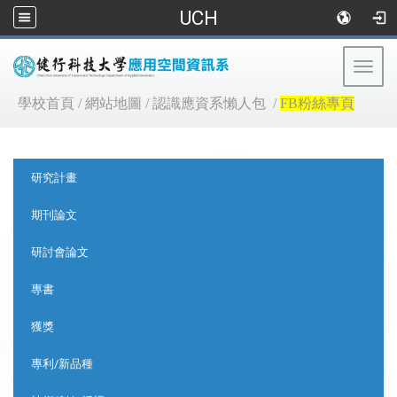
UCH
Togg
navig
:::
學校首頁
/
網站地圖
/
認識應資系懶人包
/
FB粉絲專頁
:::
研究計畫
期刊論文
研討會論文
專書
獲獎
專利/新品種