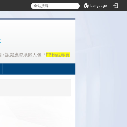
Language
圖
/
認識應資系懶人包
/
FB粉絲專頁