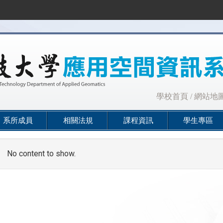
:::
學校首頁
/
網站地
系所成員
相關法規
課程資訊
學生專區
No content to show.