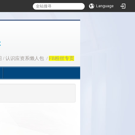
Language
图
/
认识应资系懒人包
/
FB粉丝专页