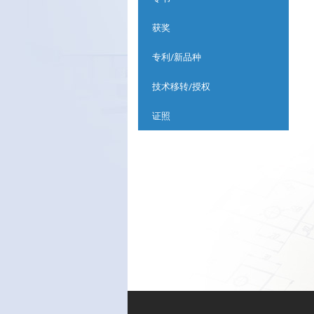
获奖
专利/新品种
技术移转/授权
证照