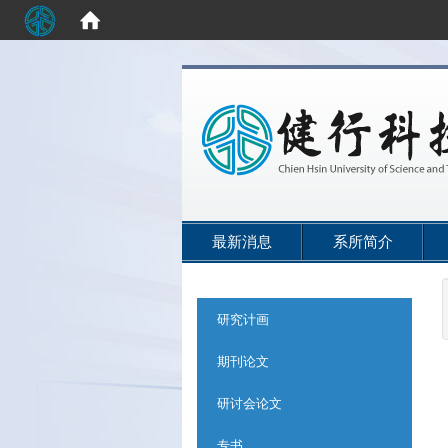
:::
最新消息
系所简介
:::
研究计画
期刊论文
研讨会论文
专书