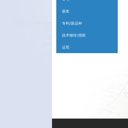
获奖
专利/新品种
技术移转/授权
证照