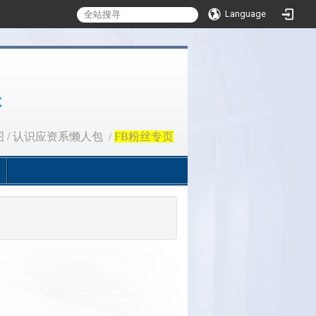
Language
图
/
认识应资系懒人包
/
FB粉丝专页