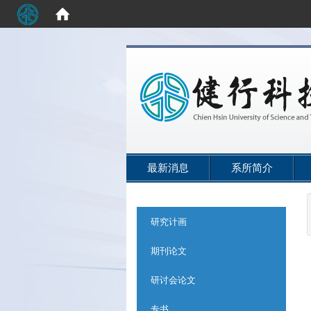
:::
最新消息
系所简介
:::
研究计画
期刊论文
研讨会论文
专书