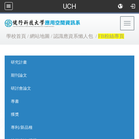
UCH
Togg
navig
:::
學校首頁
/
網站地圖
/
認識應資系懶人包
/
FB粉絲專頁
:::
研究計畫
期刊論文
研討會論文
專書
獲獎
專利/新品種