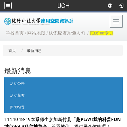
UCH
Togg
navig
:::
学校首页
/
网站地图
/
认识应资系懒人包
/
FB粉丝专页
首页
最新消息
最新消息
:::
活动公告
活动花絮
新闻报导
新竹县「
趣PLAY!我的科普FUN
114.10.18-19本系师生参加
城市Vol.3科普博览会
」设置摊位，提供民众体验喔！