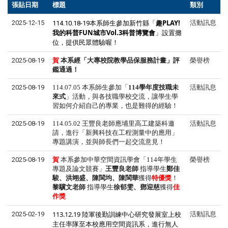
張貼日期
標題
類別
新竹縣「
趣PLAY!
2025-12-15
活動訊息
114.10.18-19本系師生參加
我的科普FUN城市Vol.3科普博覽會
」設置攤
位，提供民眾體驗喔！
2025-08-19
賀
本系
經「大專校院教學品保服務計畫」評
榮譽榜
鑑通過！
2025-08-19
114.07.05 本系師生參加「
114
學年度技職未
活動訊息
來式
」活動，與各技職學校交流，讓學生學
習如何介紹自己的專業，也是難得的經驗！
2025-08-19
114.05.02
王豐良老師應埔里高工建築科邀
活動訊息
請，進行「新興科技在工程測量中的應用」
專題講演，並與師長們一起交流意見！
2025-08-19
賀
本系
參加中華空間資訊學會「
114
年學生
榮譽榜
專題及論文競賽」
王豐良老師
指導學生
鄭佳
駿、洪翊盛、陳閩均、陳閩華
獲得
特優獎
！
黎驥文
老師
指導學生
徐郁雯、鄧迎慈
獲得
佳
作獎
113.12.19 陸軍後勤訓練中心研究發展室上校
2025-02-19
活動訊息
主任率隊至本校應用空間資訊系，進行無人