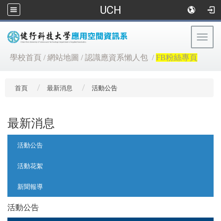
UCH
Togg
navig
:::
學校首頁
/
網站地圖
/
認識應資系懶人包
/
FB粉絲專頁
首頁
最新消息
活動公告
最新消息
:::
活動公告
活動花絮
新聞報導
活動公告