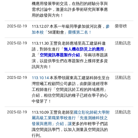
機應用發展學術交流，在熱烈的經驗分享與
需求討論中，激盪出許多學術研究與軍事應
用的啟發與方向！
113.12.07 本系一年級同學參加拔河比賽，
2025-02-19
榮譽榜
參
58運動會
加本校「
」榮獲第二名！
113.11.30 王豐良老師應埔里高工建築科邀
2025-02-19
活動訊息
請，對師生進行「
無人機在防災上的應用
」
及「
空間資訊專題製作介紹
」等兩項專題講
演，以提供學生們在專題製作上獲得更多資
訊與方向！
本系帶領羅東高工建築科師生至台
2025-02-19
活動訊息
113.10.14
灣世曦工程顧問公司參訪，由劉新達經理率
工程師進行「空間資訊於工程的跨域應用」
介紹，相信空間資訊的種子已經在學子的心
中發芽了！
113.10.09 王豐良老師至
2025-02-19
活動訊息
國立彰化師範大學附
屬高級工業職業學校進行
「先進測繪科技之
更多的
年輕學子們
認
發展與應用」介紹，讓
識空間資訊學門，以加入測量及空間資訊的
行列。