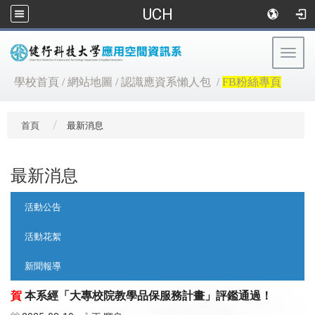
UCH
Togg
navig
:::
學校首頁
/
網站地圖
/
認識應資系懶人包
/
FB粉絲專頁
首頁
最新消息
最新消息
:::
活動公告
活動花絮
新聞報導
賀
本系
經「大專校院教學品保服務計畫」評鑑通過！